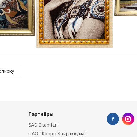
списку
Партнёры
SAG Gilamlari
ОАО "Ковры Кайраккума"